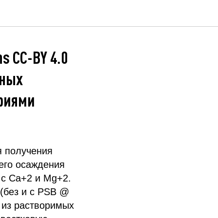
s CC-BY 4.0
рных
риями
я получения
 его осаждения
 с Ca+2 и Mg+2.
(без и с PSB @
P из растворимых