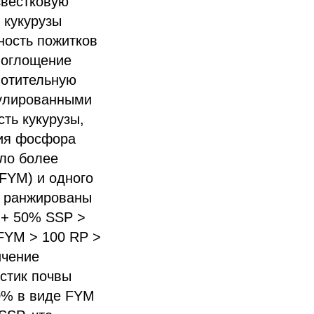
звестковую
 кукурузы
йность пожитков
 поглощение
лотительную
кулированными
ть кукурузы,
ния фосфора
ыло более
FYM) и одного
и ранжированы
 + 50% SSP >
FYM > 100 RP >
ичение
стик почвы
50% в виде FYM