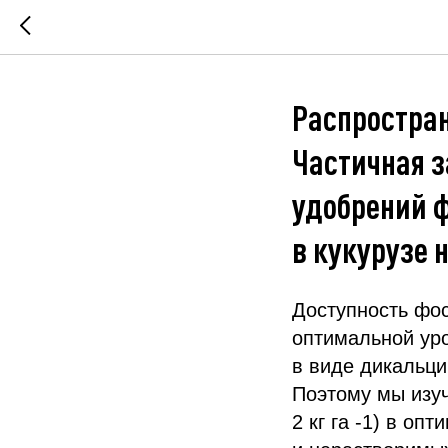
Распростран
Частичная 
удобрений 
в кукурузе 
Доступность фо
оптимальной уро
в виде дикальци
Поэтому мы изу
2 кг га -1) в о