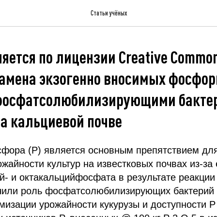
Статьи учёных
яется по лицензии Creative Common
замена экзогенно вносимых фосфо
фосфатсолюбилизирующими бакте
на кальциевой почве
сфора (P) является основным препятствием дл
жайности культур на известковых почвах из-за
й- и октакальцийфосфата в результате реакции
чили роль фосфатсолюбилизирующих бактерий 
птимизации урожайности кукурузы и доступности 