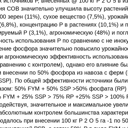
 источников P, внесенных @ 100 кг P 2 O 5 в и
ия СОВ значительно улучшила высоту растений
000 зерен (11%), сухое вещество (7,5%), урожа
 (6,8%), концентрацию P в растениях (10,1%) и
гируемый P (3,1%), агрономическую (48%) и пог
ность использования P по сравнению с не ино
ение фосфора значительно повысило урожайнос
 и агрономическую эффективность использова
 сравнению с контролем), однако его влияние б
 внесении по 50% фосфора из навоза с ферм (
SSP). По общей эффективности источники был
зом: 50% FYM + 50% SSP >50% фосфата (RP)
 FYM + 25% SSP > 75% RP +25% SSP > 100% 
одействуя, значительное и максимальное увел
 абсолютным контролем большинства характери
юдалось при внесении 100 кг P 2 O 5 га -1 по 