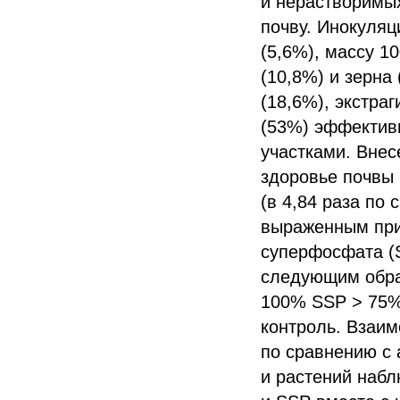
и нерастворимых
почву. Инокуляц
(5,6%), массу 1
(10,8%) и зерна
(18,6%), экстра
(53%) эффектив
участками. Внес
здоровье почвы
(в 4,84 раза по
выраженным при
суперфосфата (
следующим обра
100% SSP > 75%
контроль. Взаим
по сравнению с
и растений набл