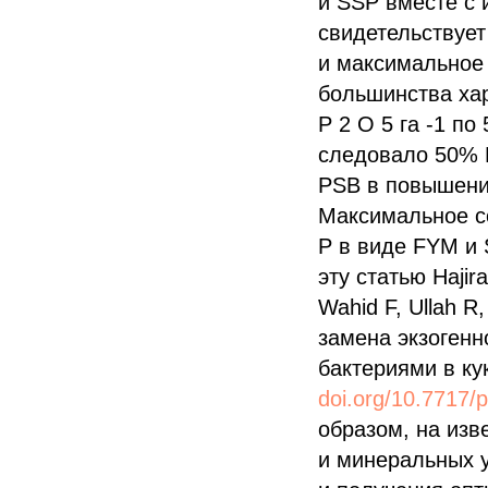
и SSP вместе с 
свидетельствует
и максимальное
большинства хар
P 2 O 5 га -1 п
следовало 50% P
PSB в повышени
Максимальное с
P в виде FYM и 
эту статью Haji
Wahid F, Ullah R,
замена экзоген
бактериями в ку
doi.org/10.7717/p
образом, на изв
и минеральных 