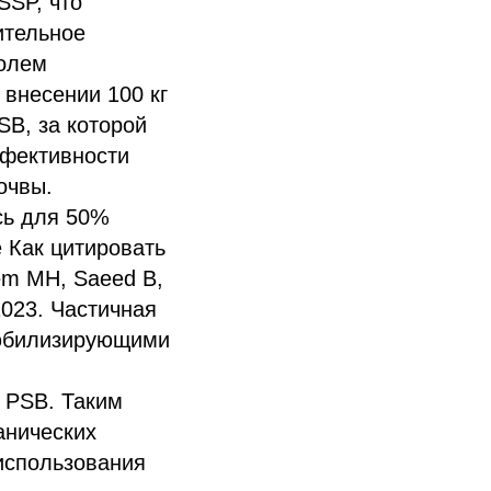
SSP, что
ительное
ролем
внесении 100 кг
SB, за которой
ффективности
очвы.
сь для 50%
 Как цитировать
eem MH, Saeed B,
 2023. Частичная
любилизирующими
 PSB. Таким
анических
использования