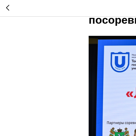
«Летай в
посорев