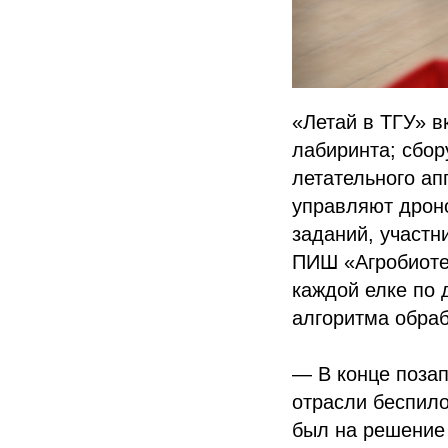
«Летай в ТГУ» 
лабиринта; сбор
летательного ап
управляют дрон
заданий, участн
ПИШ «Агробиоте
каждой елке по
алгоритма обраб
— В конце позап
отрасли беспил
был на решение 