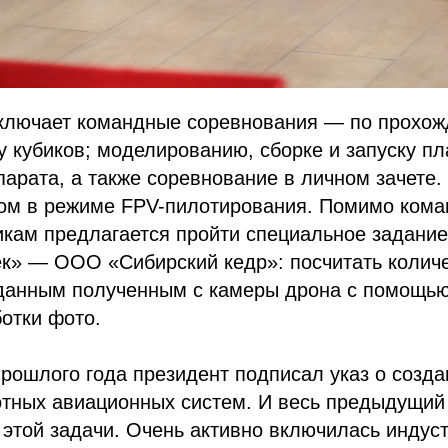
включает командные соревнования — по прохо
у кубиков; моделированию, сборке и запуску п
парата, а также соревнование в личном зачете.
ом в режиме FPV-пилотирования. Помимо кома
икам предлагается пройти специальное задание
к» — ООО «Сибирский кедр»: посчитать колич
 данным полученным с камеры дрона с помощью
отки фото.
рошлого года президент подписал указ о созда
отных авиационных систем. И весь предыдущий
этой задачи. Очень активно включилась индуст