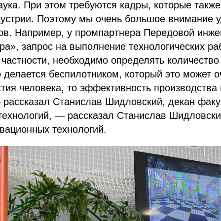
аука. При этом требуются кадры, которые также
дустрии. Поэтому мы очень большое внимание 
ров. Например, у промпартнера Передовой инж
ра», запрос на выполнение технологических ра
 частности, необходимо определять количеств
о делается беспилотником, который это может 
стия человека, то эффективность производства
 рассказал Станислав Шидловский, декан факу
технологий, — рассказал Станислав Шидловски
вационных технологий.