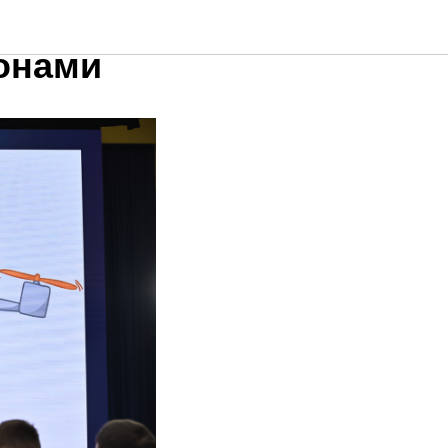
команд
онами