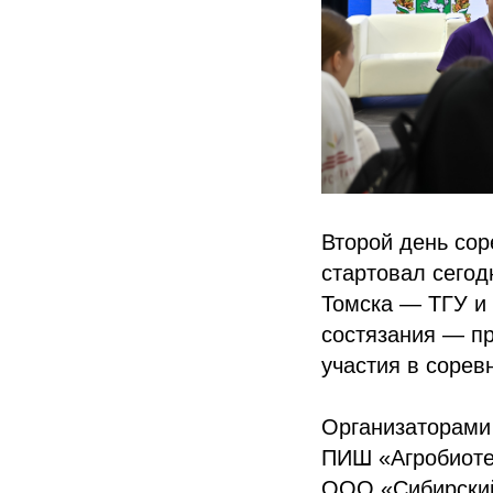
Второй день со
стартовал сегод
Томска — ТГУ и 
состязания — п
участия в сорев
Организаторами 
ПИШ «Агробиотек
ООО «Сибирский