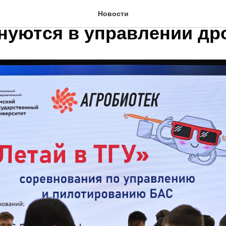
 ТГУ»: 12 студенческих 
Новости
нуются в управлении др