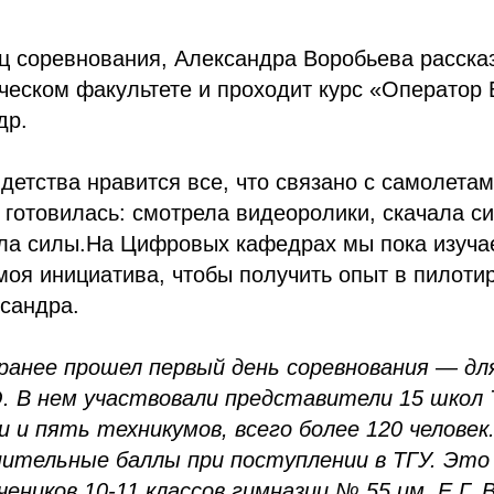
ц соревнования, Александра Воробьева рассказ
ческом факультете и проходит курс «Оператор
др.
детства нравится все, что связано с самолета
Я готовилась: смотрела видеоролики, скачала с
ала силы.На Цифровых кафедрах мы пока изуча
оя инициатива, чтобы получить опыт в пилоти
сандра.
ранее прошел первый день соревнования — дл
 В нем участвовали представители 15 школ 
и и пять техникумов, всего более 120 челове
нительные баллы при поступлении в ТГУ. Это
еников 10-11 классов гимназии № 55 им. Е.Г. 