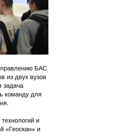
 управлению БАС
ов из двух вузов
я задача
ь команду для
ня.
 технологий и
й «Геоскан» и