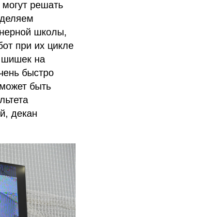
 могут решать
уделяем
енерной школы,
бот при их цикле
о шишек на
очень быстро
 может быть
льтета
й, декан