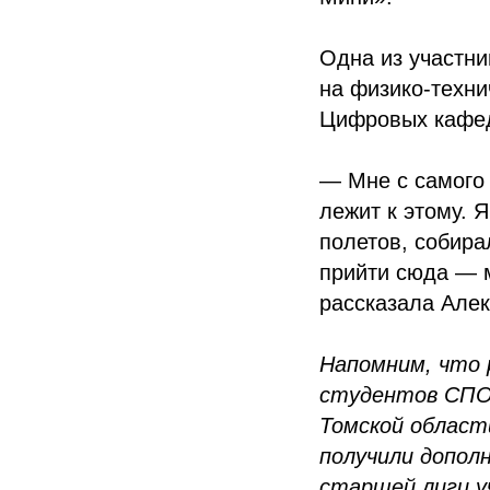
Одна из участни
на физико-техни
Цифровых кафе
— Мне с самого 
лежит к этому. 
полетов, собир
прийти сюда — м
рассказала Алек
Напомним, что 
студентов СПО.
Томской област
получили допол
старшей лиги уч