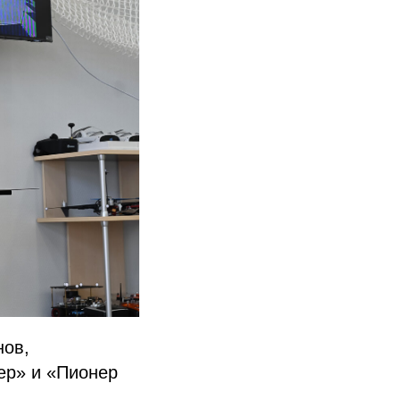
нов,
ер» и «Пионер