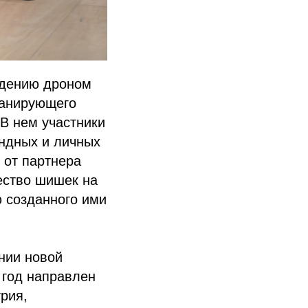
ждению дроном
ланирующего
 В нем участники
ндных и личных
 от партнера
ество шишек на
 созданного ими
нии новой
 год направлен
рия,