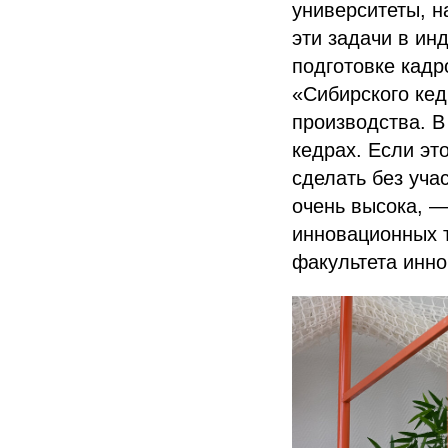
университеты, н
эти задачи в ин
подготовке кад
«Сибирского кед
производства. В
кедрах. Если эт
сделать без уча
очень высока, —
инновационных 
факультета инно