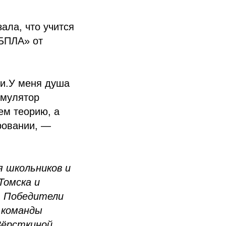
ала, что учится
 БПЛА» от
ми.У меня душа
имулятор
ем теорию, а
ровании, —
я школьников и
Томска и
к. Победители
 команды
Вёрсткиной,