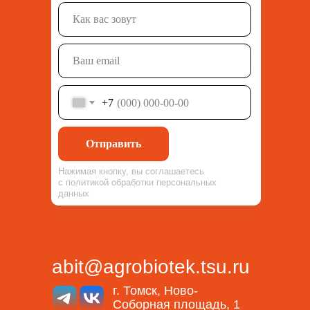
+7
Отправить
Нажимая кнопку, вы соглашаетесь
с политикой обработки персональных
данных
abit@agrobiotek.tsu.ru
г. Томск, Ново-
Соборная площадь, 1