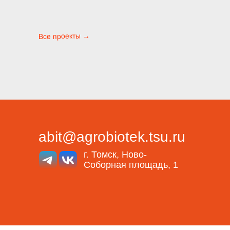
Все проекты →
abit@agrobiotek.tsu.ru
г. Томск, Ново-
Соборная площадь, 1