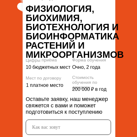
ФИЗИОЛОГИЯ,
БИОХИМИЯ,
БИОТЕХНОЛОГИЯ И
БИОИНФОРМАТИКА
РАСТЕНИЙ И
МИКРООРГАНИЗМОВ
Цифры приёма
Форма обучения
10 бюджетных мест
Очно, 2 года
Стоимость
Мест по договору
обучения по
1 платное место
договору
200 000 ₽ в год
Оставьте заявку, наш менеджер
свяжется с вами и поможет
подготовиться к поступлению