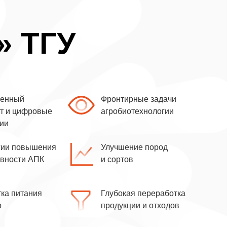
 ТГУ
венный
Фронтирные задачи
кт и цифровые
агробиотехнологии
гии
гии повышения
Улучшение пород
ивности АПК
и сортов
ка питания
Глубокая переработка
о
продукции и отходов