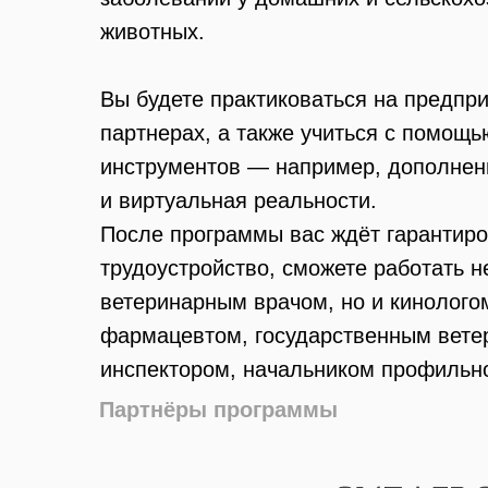
животных.
Вы будете практиковаться на предпри
партнерах, а также учиться с помощ
инструментов — например, дополнен
и виртуальная реальности.
После программы вас ждёт гарантир
трудоустройство, сможете работать н
ветеринарным врачом, но и кинолого
фармацевтом, государственным вет
инспектором, начальником профильн
департамента, преподавать в вузе и
Партнёры программы
проводить научные исследования.