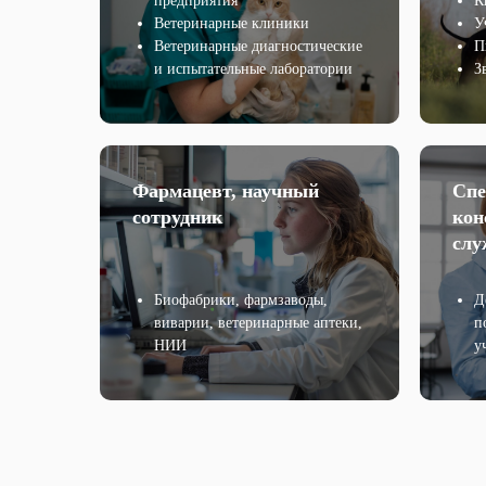
предприятия
К
Ветеринарные клиники
У
Ветеринарные диагностические
П
и испытательные лаборатории
З
Фармацевт, научный
Спе
сотрудник
кон
слу
Биофабрики, фармзаводы,
Д
виварии, ветеринарные аптеки,
п
НИИ
у