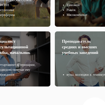
инологическая служба
ФСИН
Таможня
итомники
Рынок
верофермы
Мясокомбинат
циалист
Преподаватель
сультационной
средних и высших
жбы, начальник
учебных заведений
епартамент ветеринарии,
одведомственные ему
чреждения
вузы, колледжи и техник