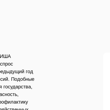
ВИША
 спрос
предыдущий год
нсий. Подобные
 государства,
асность,
профилактику
озяйственных