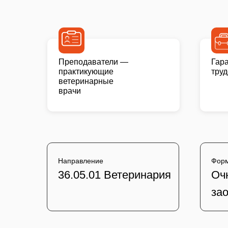
Преподаватели —
Гар
практикующие
тру
ветеринарные
врачи
Направление
Форм
36.05.01 Ветеринария
Очн
зао