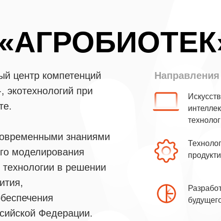
«АГРОБИОТЕК»
ый центр компетенций
Направления
-, экотехнологий при
Искусст
те.
интелле
техноло
современными знаниями
Техноло
ого моделирования
продукт
 технологии в решении
ития,
Разработ
обеспечения
будущег
сийской Федерации.