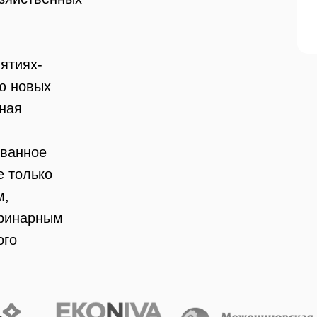
ятиях-
ью новых
ная
ованное
е только
м,
еринарным
ого
ли СПО,