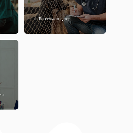
Россельхознадзор
умы