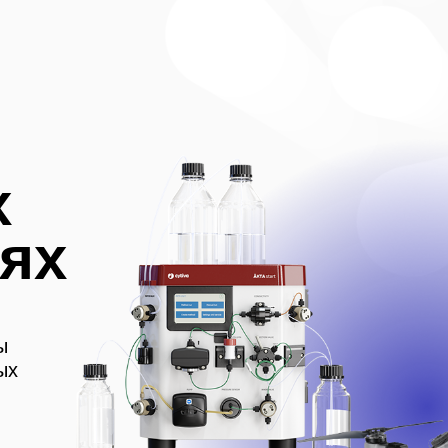
х
ях
ы
ых